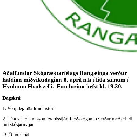
Aðalfundur Skógræktarfélags Rangæinga verður
haldinn miðvikudaginn 8. apríl n.k í litla salnum í
Hvolnum Hvolsvelli. Fundurinn hefst kl. 19.30.
Dagskrá:
1. Venjuleg aðalfundarstörf
2 . Trausti Jóhannsson teymisstjóri Þjóðskóganna verður með erindi
um skógarnytjar.
3. Önnur mál