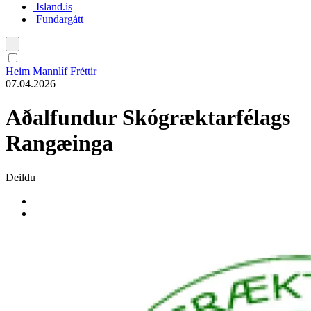
Island.is
Fundargátt
Íslenska
Heim
Mannlíf
Fréttir
07.04.2026
English
Aðalfundur Skógræktarfélags
Polski
Rangæinga
Deildu