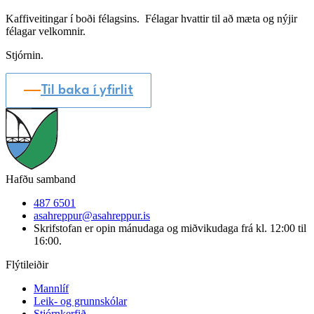
Kaffiveitingar í boði félagsins. Félagar hvattir til að mæta og nýjir
félagar velkomnir.
Stjórnin.
Til baka í yfirlit
Hafðu samband
487 6501
asahreppur@asahreppur.is
Skrifstofan er opin mánudaga og miðvikudaga frá kl. 12:00 til
16:00.
Flýtileiðir
Mannlíf
Leik- og grunnskólar
Stjórnkerfið