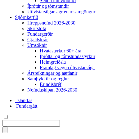
Senda inn viðburð
Íþróttir og tómstundir
Útivistarstígar - grænar samgöngur
Stjórnkerfið
Hreppsnefnd 2026-2030
Skrifstofa
Fundargerðir
Gjaldskrár
Umsóknir
Hvatastyrkur 60+ ára
Íþrótta- og tómstundastyrkur
Heimgreiðsla
Framlag vegna útivistarstíga
Ársreikningar og áætlanir
Samþykktir og reglur
Erindisbréf
Nefndaskipan 2026-2030
Island.is
Fundargátt