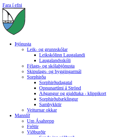
Fara í efni
Þjónusta
Leik- og grunnskólar
Leikskólinn Laugalandi
Laugalandsskóli
Félags- og skólaþjónusta
Skipulags- og byggingarmál
Sorphirða
Sorphirðudagatal
Opnunartími á Strönd
Aðgangur og gjaldtaka - klippikort
Sorphirðubæklingur
Samþykktir
Veiturnar okkar
Mannlíf
Um Ásahrepp
Fréttir
Viðburðir