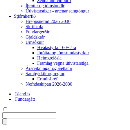
Senda inn viðburð
Íþróttir og tómstundir
Útivistarstígar - grænar samgöngur
Stjórnkerfið
Hreppsnefnd 2026-2030
Skrifstofa
Fundargerðir
Gjaldskrár
Umsóknir
Hvatastyrkur 60+ ára
Íþrótta- og tómstundastyrkur
Heimgreiðsla
Framlag vegna útivistarstíga
Ársreikningar og áætlanir
Samþykktir og reglur
Erindisbréf
Nefndaskipan 2026-2030
Island.is
Fundargátt