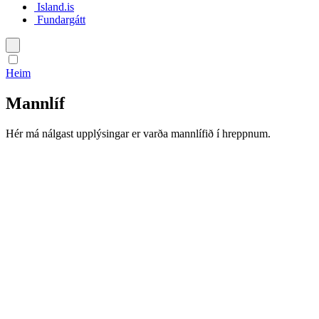
Island.is
Fundargátt
Íslenska
Heim
English
Mannlíf
Polski
Hér má nálgast upplýsingar er varða mannlífið í hreppnum.