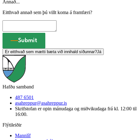
Annað...
Eitthvað annað sem þú villt koma á framfæri?
Submit
Er eitthvað sem mætti bæta við innihald síðunnar?
Já
Hafðu samband
487 6501
asahreppur@asahreppur.is
Skrifstofan er opin mánudaga og miðvikudaga frá kl. 12:00 til
16:00.
Flýtileiðir
Mannlíf