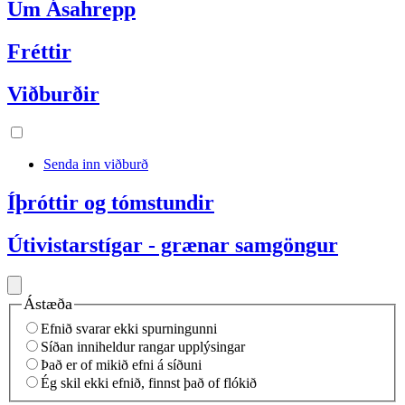
Um Ásahrepp
Fréttir
Viðburðir
Senda inn viðburð
Íþróttir og tómstundir
Útivistarstígar - grænar samgöngur
Ástæða
Efnið svarar ekki spurningunni
Síðan inniheldur rangar upplýsingar
Það er of mikið efni á síðuni
Ég skil ekki efnið, finnst það of flókið