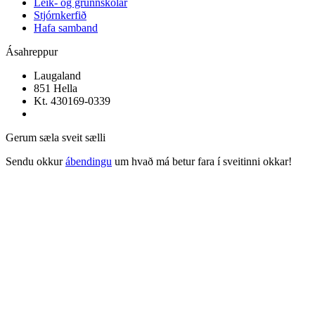
Leik- og grunnskólar
Stjórnkerfið
Hafa samband
Ásahreppur
Laugaland
851 Hella
Kt. 430169-0339
Gerum sæla sveit sælli
Sendu okkur
ábendingu
um hvað má betur fara í sveitinni okkar!