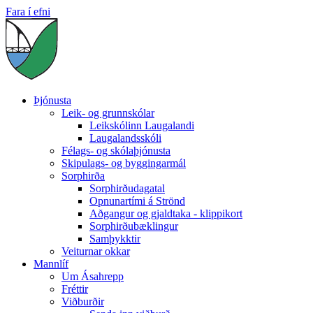
Fara í efni
Þjónusta
Leik- og grunnskólar
Leikskólinn Laugalandi
Laugalandsskóli
Félags- og skólaþjónusta
Skipulags- og byggingarmál
Sorphirða
Sorphirðudagatal
Opnunartími á Strönd
Aðgangur og gjaldtaka - klippikort
Sorphirðubæklingur
Samþykktir
Veiturnar okkar
Mannlíf
Um Ásahrepp
Fréttir
Viðburðir