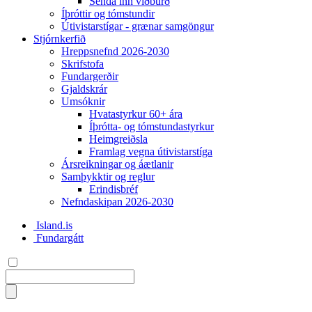
Senda inn viðburð
Íþróttir og tómstundir
Útivistarstígar - grænar samgöngur
Stjórnkerfið
Hreppsnefnd 2026-2030
Skrifstofa
Fundargerðir
Gjaldskrár
Umsóknir
Hvatastyrkur 60+ ára
Íþrótta- og tómstundastyrkur
Heimgreiðsla
Framlag vegna útivistarstíga
Ársreikningar og áætlanir
Samþykktir og reglur
Erindisbréf
Nefndaskipan 2026-2030
Island.is
Fundargátt