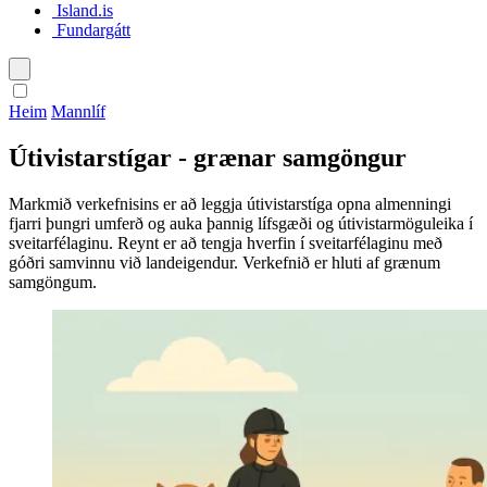
Island.is
Fundargátt
Íslenska
Heim
Mannlíf
English
Útivistarstígar - grænar samgöngur
Polski
Markmið verkefnisins er að leggja útivistarstíga opna almenningi
fjarri þungri umferð og auka þannig lífsgæði og útivistarmöguleika í
sveitarfélaginu. Reynt er að tengja hverfin í sveitarfélaginu með
góðri samvinnu við landeigendur. Verkefnið er hluti af grænum
samgöngum.