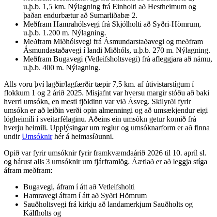
u.þ.b. 1,5 km. Nýlagning frá Einholti að Hestheimum og
þaðan endurbætur að Sumarliðabæ 2.
Meðfram Hamrahólsvegi frá Skjólholti að Syðri-Hömrum,
u.þ.b. 1.200 m. Nýlagning.
Meðfram Miðhólsvegi frá Ásmundarstaðavegi og meðfram
Ásmundastaðavegi í landi Miðhóls, u.þ.b. 270 m. Nýlagning.
Meðfram Bugavegi (Vetleifsholtsvegi) frá afleggjara að námu,
u.þ.b. 400 m. Nýlagning.
Alls voru því lagðir/lagfærðir tæpir 7,5 km. af útivistarstígum í
flokkum 1 og 2 árið 2025. Misjafnt var hversu margir stóðu að baki
hverri umsókn, en mesti fjöldinn var við Ásveg. Skilyrði fyrir
umsókn er að leiðin verði opin almenningi og að umsækjendur eigi
lögheimili í sveitarfélaginu. Aðeins ein umsókn getur komið frá
hverju heimili. Upplýsingar um reglur og umsóknarform er að finna
undir
Umsóknir
hér á heimasíðunni.
Opið var fyrir umsóknir fyrir framkvæmdaárið 2026 til 10. apríl sl.
og bárust alls 3 umsóknir um fjárframlög. Áætlað er að leggja stíga
áfram meðfram:
Bugavegi, áfram í átt að Vetleifsholti
Hamravegi áfram í átt að Syðri Hömrum
Sauðholtsvegi frá kirkju að landamerkjum Sauðholts og
Kálfholts og