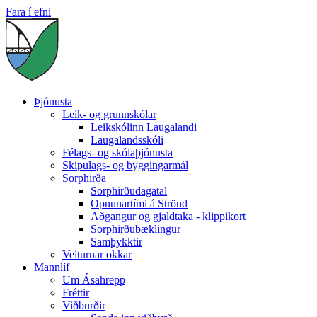
Fara í efni
Þjónusta
Leik- og grunnskólar
Leikskólinn Laugalandi
Laugalandsskóli
Félags- og skólaþjónusta
Skipulags- og byggingarmál
Sorphirða
Sorphirðudagatal
Opnunartími á Strönd
Aðgangur og gjaldtaka - klippikort
Sorphirðubæklingur
Samþykktir
Veiturnar okkar
Mannlíf
Um Ásahrepp
Fréttir
Viðburðir