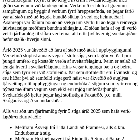
góðri samvinnu við landeigendur. Verkefnið er hluti af grænum
samgöngum og byggir á verkum fyrri hreppsnefnda, en þegar farið
var af stað með að leggja bundið slitlag á vegi og heimreiðar í
Ásahreppi var íbúum boðið að sækja um styrki til að leggja reiðvegi/
útivistarstíga meðfram bundna slitlaginu. Æ síðan hafa af og til verið
veitt fjárframlög til slíkra verkefna, allt eftir því hvernig sveitarsjóður
hefur staðið hverju sinni.
Árið 2025 var ákveðið að fara af stað með átak í uppbyggingunni.
Verkefnið skiptist annars vegar í stofnstíga, sem lagðir verða fjarri
þungri umferð og kostaðir verða af sveitarfélaginu. Þeim er ætlað að
tengja hverfi í sveitarfélaginu. Hins vegar tengingu bæja og þeirra
stíga sem fyrir eru við stofnleiðir. Þar sem stofnleiðir eru í vinnslu og
eru háðar því að samfelld stígagerð náist var ákveðið að auglýsa
fjárveitingar til uppbyggingar og endurbóta á stígum sem fyrir eru og
nýtast meðfram vegum sem ekki eru mjög umferðar­þungir.
Sveitarfélagið hefur þegar lagt stofnstíg á Faxatröð, þ.e. milli
Skógaráss og Ásmundarstaða.
Alls var sótt um fjárframlög fyrir 5 stíga árið 2025 sem hafa verið
lagðir/endurnýjaðir:
Meðfram Ásvegi frá Litla-Landi að Framnesi, alls 4 km.
Endurbætur á stíg.
Meðfram Hestheimavegi frá Einholti að Sumarliðabæ 2,