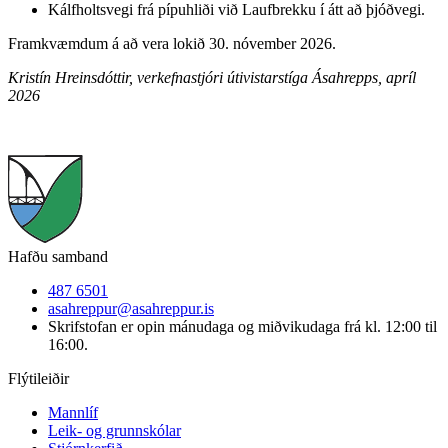
Kálfholtsvegi frá pípuhliði við Laufbrekku í átt að þjóðvegi.
Framkvæmdum á að vera lokið 30. nóvember 2026.
Kristín Hreinsdóttir, verkefnastjóri útivistarstíga Ásahrepps, apríl
2026
Hafðu samband
487 6501
asahreppur@asahreppur.is
Skrifstofan er opin mánudaga og miðvikudaga frá kl. 12:00 til
16:00.
Flýtileiðir
Mannlíf
Leik- og grunnskólar