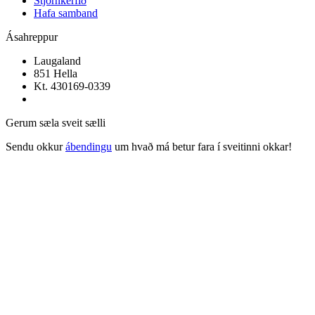
Stjórnkerfið
Hafa samband
Ásahreppur
Laugaland
851 Hella
Kt. 430169-0339
Gerum sæla sveit sælli
Sendu okkur
ábendingu
um hvað má betur fara í sveitinni okkar!