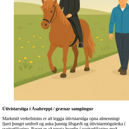
Útivistarstíga í Ásahreppi / grænar samgöngur
Markmið verkefnisins er að leggja útivistarstíga opna almenningi
fjarri þungri umferð og auka þannig lífsgæði og útivistarmöguleika í
sveitarfélaginu. Reynt er að tengja hverfin í sveitarfélaginu með