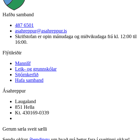
Hafðu samband
487 6501
asahreppur@asahreppur.is
Skrifstofan er opin mánudaga og miðvikudaga frá kl. 12:00 til
16:00.
Flýtileiðir
Mannlíf
Leik- og grunnskólar
Stjórnkerfið
Hafa samband
Ásahreppur
Laugaland
851 Hella
Kt. 430169-0339
Gerum sæla sveit sælli
Sendu okkur
ábendingu
um hvað má betur fara í sveitinni okkar!