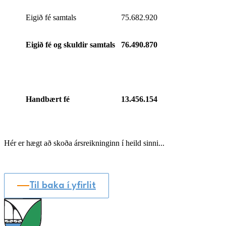
Eigið fé samtals
75.682.920
Eigið fé og skuldir samtals
76.490.870
Handbært fé
13.456.154
Hér er hægt að skoða ársreikninginn í heild sinni...
Til baka í yfirlit