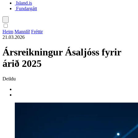
Island.is
Fundargátt
Íslenska
Heim
Mannlíf
Fréttir
21.03.2026
English
Ársreikningur Ásaljóss fyrir
Polski
árið 2025
Deildu