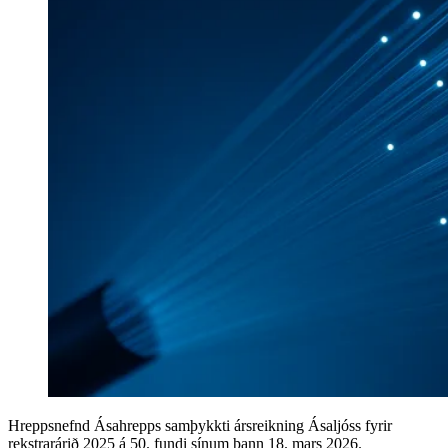
Hreppsnefnd Ásahrepps samþykkti ársreikning Ásaljóss fyrir
rekstrarárið 2025 á 50. fundi sínum þann 18. mars 2026.