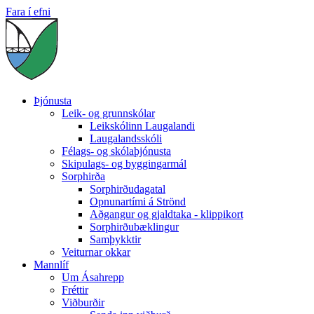
Fara í efni
Þjónusta
Leik- og grunnskólar
Leikskólinn Laugalandi
Laugalandsskóli
Félags- og skólaþjónusta
Skipulags- og byggingarmál
Sorphirða
Sorphirðudagatal
Opnunartími á Strönd
Aðgangur og gjaldtaka - klippikort
Sorphirðubæklingur
Samþykktir
Veiturnar okkar
Mannlíf
Um Ásahrepp
Fréttir
Viðburðir