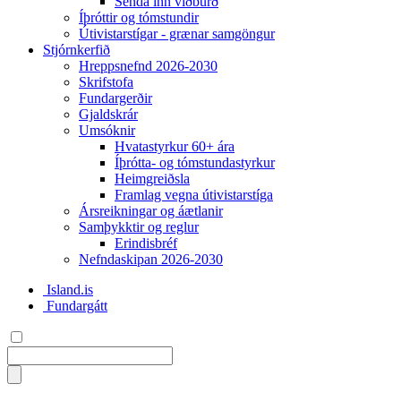
Senda inn viðburð
Íþróttir og tómstundir
Útivistarstígar - grænar samgöngur
Stjórnkerfið
Hreppsnefnd 2026-2030
Skrifstofa
Fundargerðir
Gjaldskrár
Umsóknir
Hvatastyrkur 60+ ára
Íþrótta- og tómstundastyrkur
Heimgreiðsla
Framlag vegna útivistarstíga
Ársreikningar og áætlanir
Samþykktir og reglur
Erindisbréf
Nefndaskipan 2026-2030
Island.is
Fundargátt