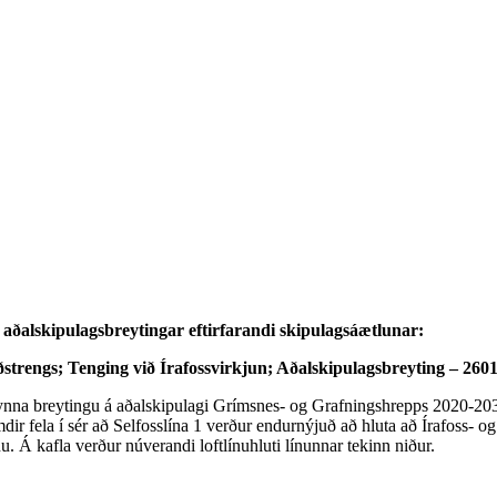
 aðalskipulagsbreytingar eftirfarandi skipulagsáætlunar:
rðstrengs; Tenging við Írafossvirkjun; Aðalskipulagsbreyting – 260
nna breytingu á aðalskipulagi Grímsnes- og Grafningshrepps 2020-2032. 
r fela í sér að Selfosslína 1 verður endurnýjuð að hluta að Írafoss- og
ínu. Á kafla verður núverandi loftlínuhluti línunnar tekinn niður.