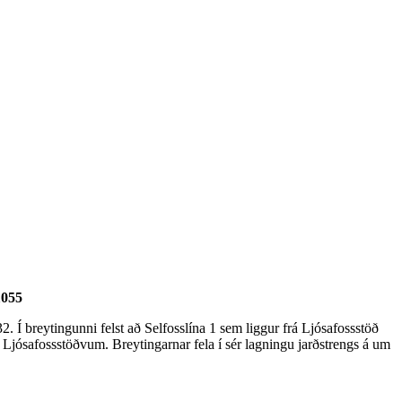
1055
Í breytingunni felst að Selfosslína 1 sem liggur frá Ljósafossstöð
 Ljósafossstöðvum. Breytingarnar fela í sér lagningu jarðstrengs á um