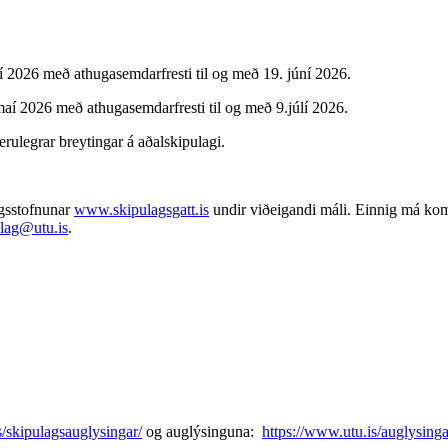
í 2026 með athugasemdarfresti til og með 19. júní 2026.
maí 2026 með athugasemdarfresti til og með 9.júlí 2026.
erulegrar breytingar á aðalskipulagi.
gsstofnunar
www.skipulagsgatt.is
undir viðeigandi máli. Einnig má ko
lag@utu.is
.
s/skipulagsauglysingar/
og auglýsinguna:
https://www.utu.is/auglysing