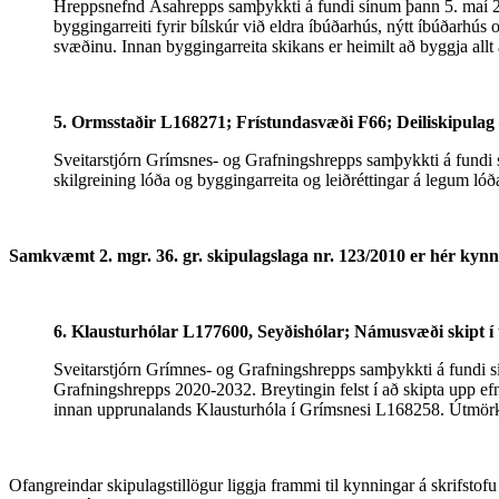
Hreppsnefnd Ásahrepps samþykkti á fundi sínum þann 5. maí 202
byggingarreiti fyrir bílskúr við eldra íbúðarhús, nýtt íbúðarh
svæðinu. Innan byggingarreita skikans er heimilt að byggja all
5. Ormsstaðir L168271; Frístundasvæði F66; Deiliskipulag
Sveitarstjórn Grímsnes- og Grafningshrepps samþykkti á fundi s
skilgreining lóða og byggingarreita og leiðréttingar á legum ló
Samkvæmt 2. mgr. 36. gr. skipulagslaga nr. 123/2010 er hér kynnt
6. Klausturhólar L177600, Seyðishólar; Námusvæði skipt í 
Sveitarstjórn Grímnes- og Grafningshrepps samþykkti á fundi s
Grafningshrepps 2020-2032. Breytingin felst í að skipta upp ef
innan upprunalands Klausturhóla í Grímsnesi L168258. Útmörk
Ofangreindar skipulagstillögur liggja frammi til kynningar á skrifstof