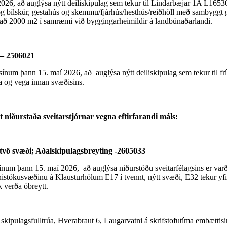
6, að auglýsa nýtt deiliskipulag sem tekur til Lindarbæjar 1A L165304.
ús og bílskúr, gestahús og skemmu/fjárhús/hesthús/reiðhöll með sambygg
t að 2000 m2 í samræmi við byggingarheimildir á landbúnaðarlandi.
 – 2506021
ínum þann 15. maí 2026, að auglýsa nýtt deiliskipulag sem tekur til frí
ða og vega innan svæðisins.
 niðurstaða sveitarstjórnar vegna eftirfarandi máls:
tvö svæði; Aðalskipulagsbreyting -2605033
ínum þann 15. maí 2026, að auglýsa niðurstöðu sveitarfélagsins er varð
nistökusvæðinu á Klausturhólum E17 í tvennt, nýtt svæði, E32 tekur yfi
 verða óbreytt.
u skipulagsfulltrúa, Hverabraut 6, Laugarvatni á skrifstofutíma embættis