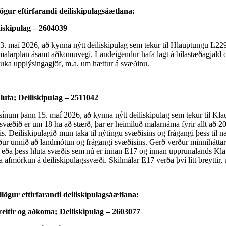
ögur eftirfarandi deiliskipulagsáætlana:
iskipulag – 2604039
. maí 2026, að kynna nýtt deiliskipulag sem tekur til Hlauptungu L229
 malarplan ásamt aðkomuvegi. Landeigendur hafa lagt á bílastæðagjald 
 auka upplýsingagjöf, m.a. um hættur á svæðinu.
uta; Deiliskipulag – 2511042
ínum þann 15. maí 2026, að kynna nýtt deiliskipulag sem tekur til Klau
svæðið er um 18 ha að stærð, þar er heimiluð malarnáma fyrir allt að 2
s. Deiliskipulagið mun taka til nýtingu svæðisins og frágangi þess til
rður unnið að landmótun og frágangi svæðisins. Gerð verður minniháttar
nn, eða þess hluta svæðis sem nú er innan E17 og innan upprunalands K
aða afmörkun á deiliskipulagssvæði. Skilmálar E17 verða því lítt breytt
lögur eftirfarandi deiliskipulagsáætlana:
eitir og aðkoma; Deiliskipulag – 2603077