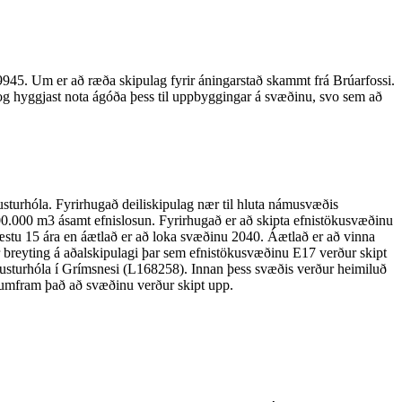
945. Um er að ræða skipulag fyrir áningarstað skammt frá Brúarfossi.
og hyggjast nota ágóða þess til uppbyggingar á svæðinu, svo sem að
sturhóla. Fyrirhugað deiliskipulag nær til hluta námusvæðis
00.000 m3 ásamt efnislosun. Fyrirhugað er að skipta efnistökusvæðinu
 næstu 15 ára en áætlað er að loka svæðinu 2040. Áætlað er að vinna
 breyting á aðalskipulagi þar sem efnistökusvæðinu E17 verður skipt
lausturhóla í Grímsnesi (L168258). Innan þess svæðis verður heimiluð
ir, umfram það að svæðinu verður skipt upp.