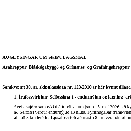
AUGLÝSINGAR UM SKIPULAGSMÁL
Ásahreppur, Bláskógabyggð og Grímsnes- og Grafningshreppur
Samkvæmt 30. gr. skipulagslaga nr. 123/2010 er hér kynnt tillaga
1. Írafossvirkjun; Selfosslína 1 - endurnýjun og lagning ja
Sveitarstjórn samþykkti á fundi sínum þann 15. maí 2026, að ky
að Selfossi verður endurnýjuð að hluta. Fyrirhugaðar framkvæmdi
allt að 3 km leið frá Ljósafossstöð að mastri 8 í núverandi loftl