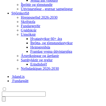
Senda inn viðburð
Íþróttir og tómstundir
Útivistarstígar - grænar samgöngur
Stjórnkerfið
Hreppsnefnd 2026-2030
Skrifstofa
Fundargerðir
Gjaldskrár
Umsóknir
Hvatastyrkur 60+ ára
Íþrótta- og tómstundastyrkur
Heimgreiðsla
Framlag vegna útivistarstíga
Ársreikningar og áætlanir
Samþykktir og reglur
Erindisbréf
Nefndaskipan 2026-2030
Island.is
Fundargátt