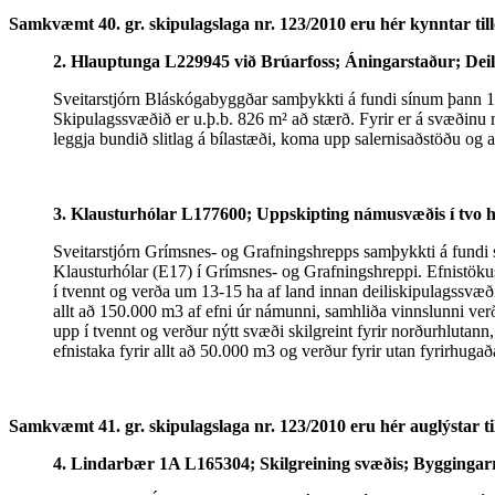
Samkvæmt 40. gr. skipulagslaga nr. 123/2010 eru hér kynntar till
2. Hlauptunga L229945 við Brúarfoss; Áningarstaður; Deil
Sveitarstjórn Bláskógabyggðar samþykkti á fundi sínum þann 13
Skipulagssvæðið er u.þ.b. 826 m² að stærð. Fyrir er á svæðinu
leggja bundið slitlag á bílastæði, koma upp salernisaðstöðu og
3. Klausturhólar L177600; Uppskipting námusvæðis í tvo hl
Sveitarstjórn Grímsnes- og Grafningshrepps samþykkti á fundi s
Klausturhólar (E17) í Grímsnes- og Grafningshreppi. Efnistöku
í tvennt og verða um 13-15 ha af land innan deiliskipulagssvæði
allt að 150.000 m3 af efni úr námunni, samhliða vinnslunni ve
upp í tvennt og verður nýtt svæði skilgreint fyrir norðurhluta
efnistaka fyrir allt að 50.000 m3 og verður fyrir utan fyrirhug
Samkvæmt 41. gr. skipulagslaga nr. 123/2010 eru hér auglýstar til
4. Lindarbær 1A L165304; Skilgreining svæðis; Byggingarr