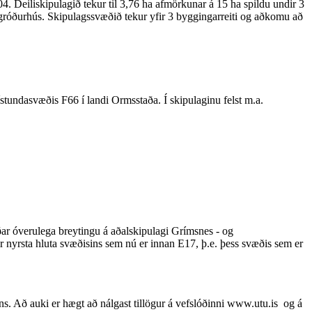
 Deiliskipulagið tekur til 3,76 ha afmörkunar á 15 ha spildu undir 3
t gróðurhús. Skipulagssvæðið tekur yfir 3 byggingarreiti og aðkomu að
stundasvæðis F66 í landi Ormsstaða. Í skipulaginu felst m.a.
ar óverulega breytingu á aðalskipulagi Grímsnes - og
r nyrsta hluta svæðisins sem nú er innan E17, þ.e. þess svæðis sem er
ins. Að auki er hægt að nálgast tillögur á vefslóðinni www.utu.is og á