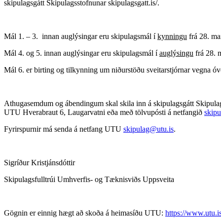
skipulagsgátt Skipulagsstofnunar skipulagsgatt.is/.
Mál 1. – 3. innan auglýsingar eru skipulagsmál í
kynningu
frá 28. ma
Mál 4. og 5. innan auglýsingar eru skipulagsmál í
auglýsingu
frá 28. 
Mál 6. er birting og tilkynning um niðurstöðu sveitarstjórnar vegna óv
Athugasemdum og ábendingum skal skila inn á skipulagsgátt Skipula
UTU Hverabraut 6, Laugarvatni eða með tölvupósti á netfangið
skipu
Fyrirspurnir má senda á netfang UTU
skipulag@utu.is
.
Sigríður Kristjánsdóttir
Skipulagsfulltrúi Umhverfis- og Tæknisviðs Uppsveita
Gögnin er einnig hægt að skoða á heimasíðu UTU:
https://www.utu.i