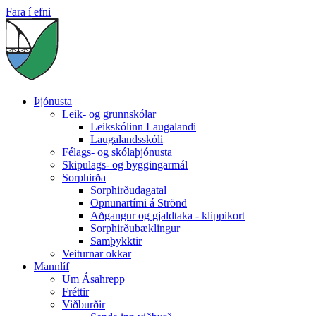
Fara í efni
Þjónusta
Leik- og grunnskólar
Leikskólinn Laugalandi
Laugalandsskóli
Félags- og skólaþjónusta
Skipulags- og byggingarmál
Sorphirða
Sorphirðudagatal
Opnunartími á Strönd
Aðgangur og gjaldtaka - klippikort
Sorphirðubæklingur
Samþykktir
Veiturnar okkar
Mannlíf
Um Ásahrepp
Fréttir
Viðburðir