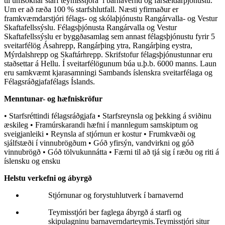
til umsóknar starf teymisstjóra í barnavernd og farsældarþjónustu.
Um er að ræða 100 % starfshlutfall. Næsti yfirmaður er
framkvæmdarstjóri félags- og skólaþjónustu Rangárvalla- og Vestur
Skaftafellssýslu. Félagsþjónusta Rangárvalla og Vestur
Skaftafellssýslu er byggðasamlag sem annast félagsþjónustu fyrir 5
sveitarfélög Ásahrepp, Rangárþing ytra, Rangárþing eystra,
Mýrdalshrepp og Skaftárhrepp. Skrifstofur félagsþjónustunnar eru
staðsettar á Hellu. Í sveitarfélögunum búa u.þ.b. 6000 manns. Laun
eru samkvæmt kjarasamningi Sambands íslenskra sveitarfélaga og
Félagsráðgjafafélags Íslands.
Menntunar- og hæfniskröfur
• Starfsréttindi félagsráðgjafa • Starfsreynsla og þekking á sviðinu
æskileg • Framúrskarandi hæfni í mannlegum samskiptum og
sveigjanleiki • Reynsla af stjórnun er kostur • Frumkvæði og
sjálfstæði í vinnubrögðum • Góð yfirsýn, vandvirkni og góð
vinnubrögð • Góð tölvukunnátta • Færni til að tjá sig í ræðu og riti á
íslensku og ensku
Helstu verkefni og ábyrgð
Stjórnunar og forystuhlutverk í barnavernd
Teymisstjóri ber faglega ábyrgð á starfi og
skipulagninu barnaverndarteymis.Teymisstjóri situr