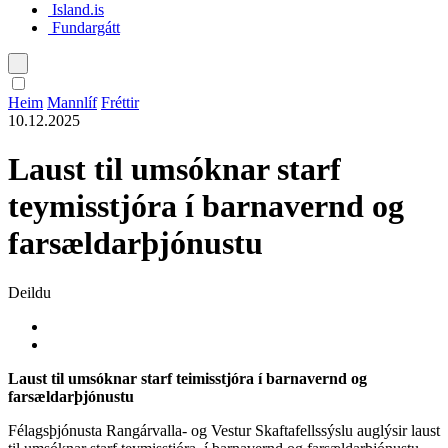
Island.is
Fundargátt
Íslenska
Heim
Mannlíf
Fréttir
10.12.2025
English
Laust til umsóknar starf
Polski
teymisstjóra í barnavernd og
farsældarþjónustu
Deildu
Laust til umsóknar starf teimisstjóra í barnavernd og
farsældarþjónustu
Félagsþjónusta Rangárvalla- og Vestur Skaftafellssýslu auglýsir laust