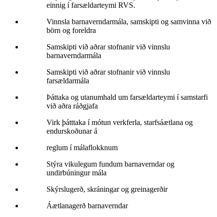
einnig í farsældarteymi RVS.
Vinnsla barnaverndarmála, samskipti og samvinna við
börn og foreldra
Samskipti við aðrar stofnanir við vinnslu
barnaverndarmála
Samskipti við aðrar stofnanir við vinnslu
farsældarmála
Þáttaka og utanumhald um farsældarteymi í samstarfi
við aðra ráðgjafa
Virk þátttaka í mótun verkferla, starfsáætlana og
endurskoðunar á
reglum í málaflokknum
Stýra vikulegum fundum barnaverndar og
undirbúningur mála
Skýrslugerð, skráningar og greinagerðir
Áætlanagerð barnaverndar