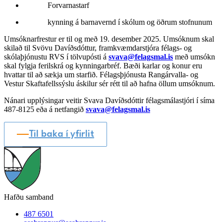
Forvarnastarf
kynning á barnavernd í skólum og öðrum stofnunum
Umsóknarfrestur er til og með 19. desember 2025. Umsóknum skal
skilað til Svövu Davíðsdóttur, framkvæmdarstjóra félags- og
skólaþjónustu RVS í tölvupósti á
svava@felagsmal.is
með umsókn
skal fylgja ferilskrá og kynningarbréf. Bæði karlar og konur eru
hvattar til að sækja um starfið. Félagsþjónusta Rangárvalla- og
Vestur Skaftafellssýslu áskilur sér rétt til að hafna öllum umsóknum.
Nánari upplýsingar veitir Svava Davíðsdóttir félagsmálastjóri í síma
487-8125 eða á netfangið
svava@felagsmal.is
Til baka í yfirlit
Hafðu samband
487 6501