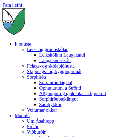
Fara í efni
Þjónusta
Leik- og grunnskólar
Leikskólinn Laugalandi
Laugalandsskóli
Félags- og skólaþjónusta
Skipulags- og byggingarmál
Sorphirða
Sorphirðudagatal
Opnunartími á Strönd
Aðgangur og gjaldtaka - klippikort
Sorphirðubæklingur
Samþykktir
Veiturnar okkar
Mannlíf
Um Ásahrepp
Fréttir
Viðburðir