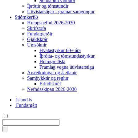
Senda inn viðburð
Íþróttir og tómstundir
Útivistarstígar - grænar samgöngur
Stjórnkerfið
Hreppsnefnd 2026-2030
Skrifstofa
Fundargerðir
Gjaldskrár
Umsóknir
Hvatastyrkur 60+ ára
Íþrótta- og tómstundastyrkur
Heimgreiðsla
Framlag vegna útivistarstíga
Ársreikningar og áætlanir
Samþykktir og reglur
Erindisbréf
Nefndaskipan 2026-2030
Island.is
Fundargátt