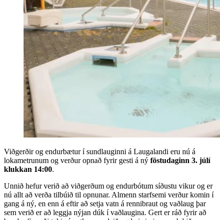
Viðgerðir og endurbætur í sundlauginni á Laugalandi eru nú á
lokametrunum og verður opnað fyrir gesti á ný
föstudaginn 3. júlí
klukkan 14:00
.
Unnið hefur verið að viðgerðum og endurbótum síðustu vikur og er
nú allt að verða tilbúið til opnunar. Almenn starfsemi verður komin í
gang á ný, en enn á eftir að setja vatn á rennibraut og vaðlaug þar
sem verið er að leggja nýjan dúk í vaðlaugina. Gert er ráð fyrir að