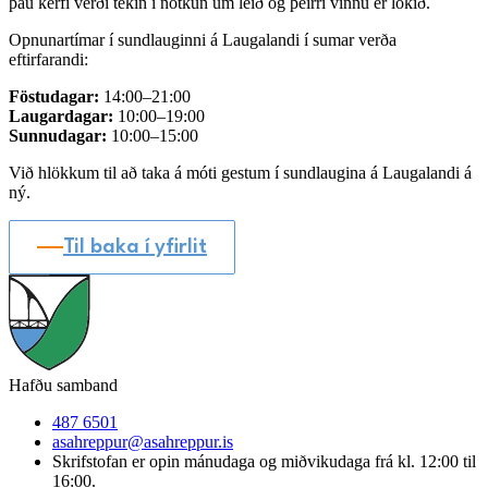
þau kerfi verði tekin í notkun um leið og þeirri vinnu er lokið.
Opnunartímar í sundlauginni á Laugalandi í sumar verða
eftirfarandi:
Föstudagar:
14:00–21:00
Laugardagar:
10:00–19:00
Sunnudagar:
10:00–15:00
Við hlökkum til að taka á móti gestum í sundlaugina á Laugalandi á
ný.
Til baka í yfirlit
Hafðu samband
487 6501
asahreppur@asahreppur.is
Skrifstofan er opin mánudaga og miðvikudaga frá kl. 12:00 til
16:00.