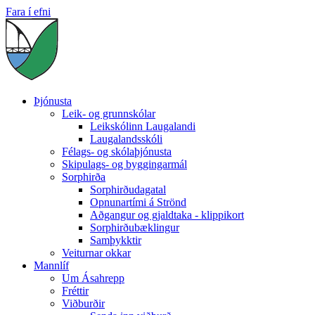
Fara í efni
Þjónusta
Leik- og grunnskólar
Leikskólinn Laugalandi
Laugalandsskóli
Félags- og skólaþjónusta
Skipulags- og byggingarmál
Sorphirða
Sorphirðudagatal
Opnunartími á Strönd
Aðgangur og gjaldtaka - klippikort
Sorphirðubæklingur
Samþykktir
Veiturnar okkar
Mannlíf
Um Ásahrepp
Fréttir
Viðburðir