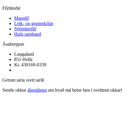
Flýtileiðir
Mannlíf
Leik- og grunnskólar
Stjórnkerfið
Hafa samband
Ásahreppur
Laugaland
851 Hella
Kt. 430169-0339
Gerum sæla sveit sælli
Sendu okkur
ábendingu
um hvað má betur fara í sveitinni okkar!