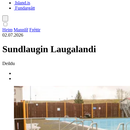
Island.is
Fundargátt
Íslenska
Heim
Mannlíf
Fréttir
02.07.2026
English
Sundlaugin Laugalandi
Polski
Deildu