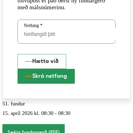
tölvupóst ef það berst ný fundargerð
með málsnúmerinu.
Netfang *
Hætta við
Skrá netfang
51. fundur
15. apríl 2026 kl. 08:30 - 08:30
Sækja fundargerð (PDF)