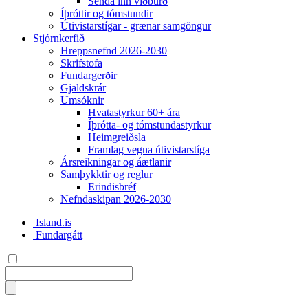
Senda inn viðburð
Íþróttir og tómstundir
Útivistarstígar - grænar samgöngur
Stjórnkerfið
Hreppsnefnd 2026-2030
Skrifstofa
Fundargerðir
Gjaldskrár
Umsóknir
Hvatastyrkur 60+ ára
Íþrótta- og tómstundastyrkur
Heimgreiðsla
Framlag vegna útivistarstíga
Ársreikningar og áætlanir
Samþykktir og reglur
Erindisbréf
Nefndaskipan 2026-2030
Island.is
Fundargátt