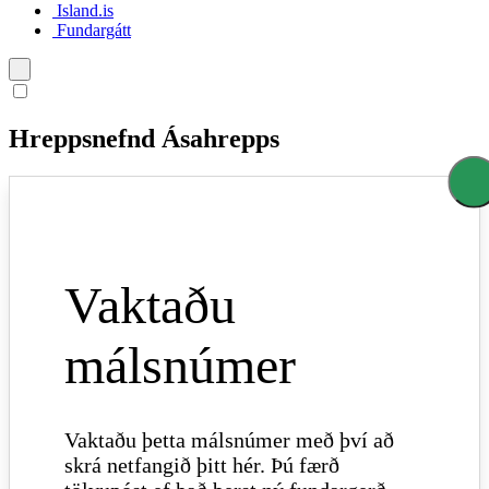
Island.is
Fundargátt
Íslenska
Hreppsnefnd Ásahrepps
English
Polski
Vaktaðu
málsnúmer
Vaktaðu þetta málsnúmer með því að
skrá netfangið þitt hér. Þú færð