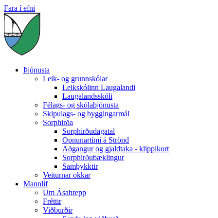
Fara í efni
Þjónusta
Leik- og grunnskólar
Leikskólinn Laugalandi
Laugalandsskóli
Félags- og skólaþjónusta
Skipulags- og byggingarmál
Sorphirða
Sorphirðudagatal
Opnunartími á Strönd
Aðgangur og gjaldtaka - klippikort
Sorphirðubæklingur
Samþykktir
Veiturnar okkar
Mannlíf
Um Ásahrepp
Fréttir
Viðburðir