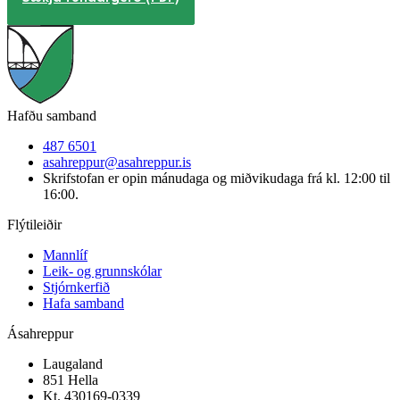
Hafðu samband
487 6501
asahreppur@asahreppur.is
Skrifstofan er opin mánudaga og miðvikudaga frá kl. 12:00 til
16:00.
Flýtileiðir
Mannlíf
Leik- og grunnskólar
Stjórnkerfið
Hafa samband
Ásahreppur
Laugaland
851 Hella
Kt. 430169-0339