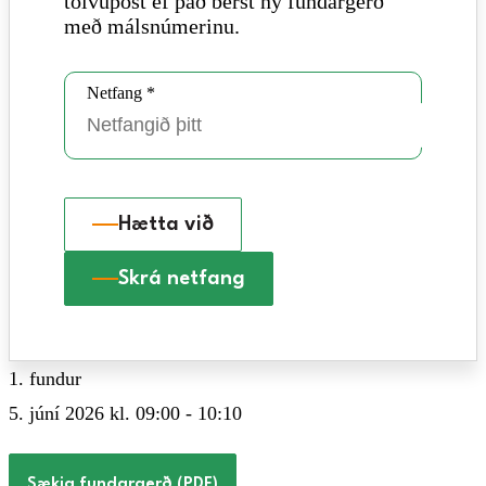
tölvupóst ef það berst ný fundargerð
með málsnúmerinu.
Netfang *
Hætta við
Skrá netfang
1. fundur
5. júní 2026 kl. 09:00 - 10:10
Sækja fundargerð (PDF)