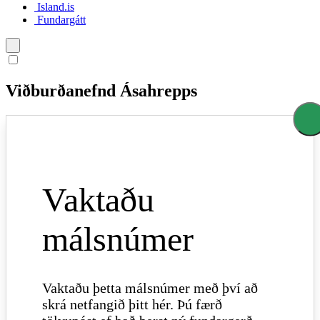
Island.is
Fundargátt
Íslenska
Viðburðanefnd Ásahrepps
English
Polski
Vaktaðu
málsnúmer
Vaktaðu þetta málsnúmer með því að
skrá netfangið þitt hér. Þú færð