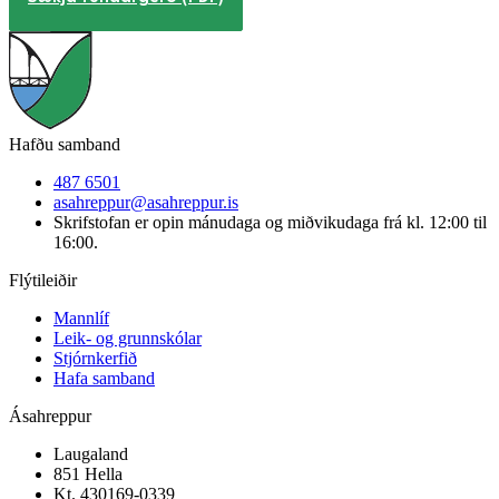
Hafðu samband
487 6501
asahreppur@asahreppur.is
Skrifstofan er opin mánudaga og miðvikudaga frá kl. 12:00 til
16:00.
Flýtileiðir
Mannlíf
Leik- og grunnskólar
Stjórnkerfið
Hafa samband
Ásahreppur
Laugaland
851 Hella
Kt. 430169-0339