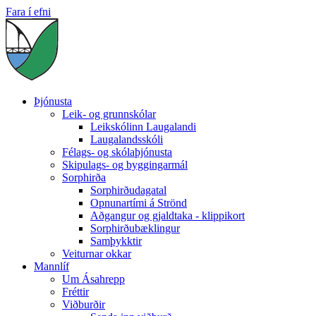
Fara í efni
Þjónusta
Leik- og grunnskólar
Leikskólinn Laugalandi
Laugalandsskóli
Félags- og skólaþjónusta
Skipulags- og byggingarmál
Sorphirða
Sorphirðudagatal
Opnunartími á Strönd
Aðgangur og gjaldtaka - klippikort
Sorphirðubæklingur
Samþykktir
Veiturnar okkar
Mannlíf
Um Ásahrepp
Fréttir
Viðburðir