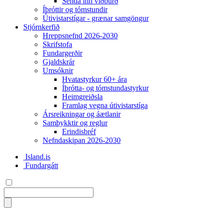
Senda inn viðburð
Íþróttir og tómstundir
Útivistarstígar - grænar samgöngur
Stjórnkerfið
Hreppsnefnd 2026-2030
Skrifstofa
Fundargerðir
Gjaldskrár
Umsóknir
Hvatastyrkur 60+ ára
Íþrótta- og tómstundastyrkur
Heimgreiðsla
Framlag vegna útivistarstíga
Ársreikningar og áætlanir
Samþykktir og reglur
Erindisbréf
Nefndaskipan 2026-2030
Island.is
Fundargátt