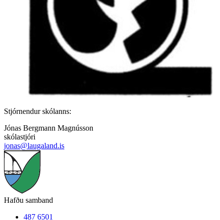
Stjórnendur skólanns:
Jónas Bergmann Magnússon
skólastjóri
jonas@laugaland.is
Hafðu samband
487 6501