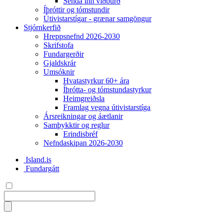
Senda inn viðburð
Íþróttir og tómstundir
Útivistarstígar - grænar samgöngur
Stjórnkerfið
Hreppsnefnd 2026-2030
Skrifstofa
Fundargerðir
Gjaldskrár
Umsóknir
Hvatastyrkur 60+ ára
Íþrótta- og tómstundastyrkur
Heimgreiðsla
Framlag vegna útivistarstíga
Ársreikningar og áætlanir
Samþykktir og reglur
Erindisbréf
Nefndaskipan 2026-2030
Island.is
Fundargátt