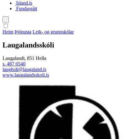
Island.is
Fundargátt
Íslenska
Heim
Þjónusta
Leik- og grunnskólar
English
Laugalandsskóli
Polski
Laugalandi, 851 Hella
s. 487 6540
laugholt@laugaland.is
www.laugalandsskoli.is