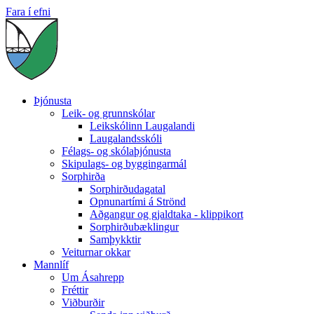
Fara í efni
Þjónusta
Leik- og grunnskólar
Leikskólinn Laugalandi
Laugalandsskóli
Félags- og skólaþjónusta
Skipulags- og byggingarmál
Sorphirða
Sorphirðudagatal
Opnunartími á Strönd
Aðgangur og gjaldtaka - klippikort
Sorphirðubæklingur
Samþykktir
Veiturnar okkar
Mannlíf
Um Ásahrepp
Fréttir
Viðburðir