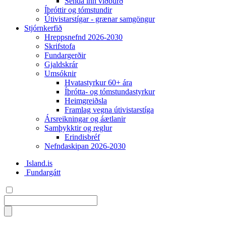
Senda inn viðburð
Íþróttir og tómstundir
Útivistarstígar - grænar samgöngur
Stjórnkerfið
Hreppsnefnd 2026-2030
Skrifstofa
Fundargerðir
Gjaldskrár
Umsóknir
Hvatastyrkur 60+ ára
Íþrótta- og tómstundastyrkur
Heimgreiðsla
Framlag vegna útivistarstíga
Ársreikningar og áætlanir
Samþykktir og reglur
Erindisbréf
Nefndaskipan 2026-2030
Island.is
Fundargátt