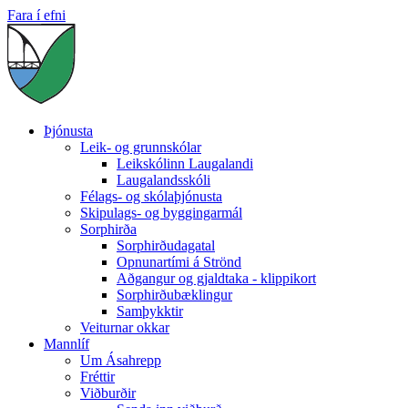
Fara í efni
Þjónusta
Leik- og grunnskólar
Leikskólinn Laugalandi
Laugalandsskóli
Félags- og skólaþjónusta
Skipulags- og byggingarmál
Sorphirða
Sorphirðudagatal
Opnunartími á Strönd
Aðgangur og gjaldtaka - klippikort
Sorphirðubæklingur
Samþykktir
Veiturnar okkar
Mannlíf
Um Ásahrepp
Fréttir
Viðburðir