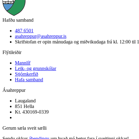
Hafðu samband
487 6501
asahreppur@asahreppur.is
Skrifstofan er opin mánudaga og miðvikudaga frá kl. 12:00 til 
Flýtileiðir
Mannlíf
Leik- og grunnskólar
Stjórnkerfið
Hafa samband
Ásahreppur
Laugaland
851 Hella
Kt. 430169-0339
Gerum sæla sveit sælli
Sendu okkur
ábendingu
um hvað má betur fara í sveitinni okkar!