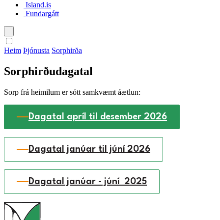
Island.is
Fundargátt
Heim
Þjónusta
Sorphirða
Sorphirðudagatal
Sorp frá heimilum er sótt samkvæmt áætlun:
Dagatal apríl til desember 2026
Dagatal janúar til júní 2026
Dagatal janúar - júní 2025